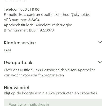
Telefoon:
050 21 11 88
E-mailadres:
centrumapotheek.torhout@
skynet.be
APB nummer:
313404
Apotheek titularis:
Annelore Verbrugghe
BTW nummer:
BE0449228873
Klantenservice
FAQ
Uw apotheek
Over ons
Nuttige links
Gezondheidsnieuws
Apotheker
van wacht
Voorschrift
Zorgtarieven
Nieuwsbrief
Blijf op de hoogte van nieuwe producten en promoties
E-mail adres