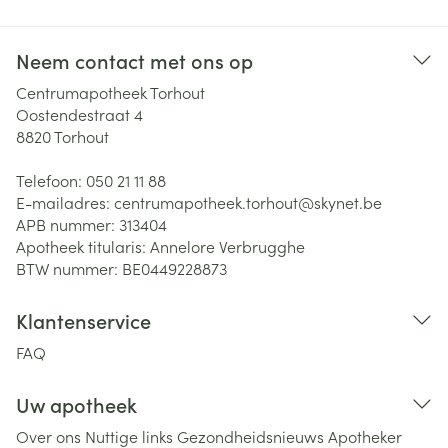
Neem contact met ons op
Centrumapotheek Torhout
Oostendestraat 4
8820
Torhout
Telefoon:
050 21 11 88
E-mailadres:
centrumapotheek.torhout@
skynet.be
APB nummer:
313404
Apotheek titularis:
Annelore Verbrugghe
BTW nummer:
BE0449228873
Klantenservice
FAQ
Uw apotheek
Over ons
Nuttige links
Gezondheidsnieuws
Apotheker