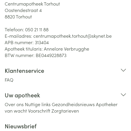
Centrumapotheek Torhout
Oostendestraat 4
8820
Torhout
Telefoon:
050 21 11 88
E-mailadres:
centrumapotheek.torhout@
skynet.be
APB nummer:
313404
Apotheek titularis:
Annelore Verbrugghe
BTW nummer:
BE0449228873
Klantenservice
FAQ
Uw apotheek
Over ons
Nuttige links
Gezondheidsnieuws
Apotheker
van wacht
Voorschrift
Zorgtarieven
Nieuwsbrief