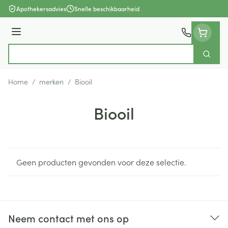
Ga naar de inhoud
Apothekersadvies
Snelle beschikbaarheid
Menu
Zoek
Product, merk, categorie...
Home
/
merken
/
Biooil
Biooil
Geen producten gevonden voor deze selectie.
Neem contact met ons op