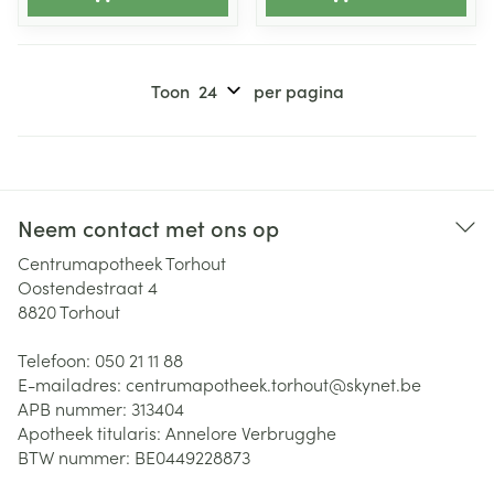
Toon
per pagina
Neem contact met ons op
Centrumapotheek Torhout
Oostendestraat 4
8820
Torhout
Telefoon:
050 21 11 88
E-mailadres:
centrumapotheek.torhout@
skynet.be
APB nummer:
313404
Apotheek titularis:
Annelore Verbrugghe
BTW nummer:
BE0449228873