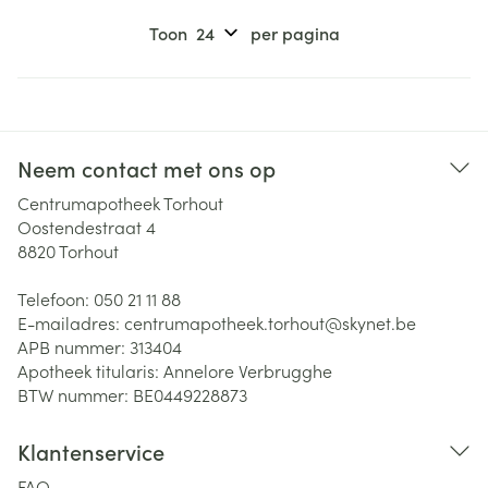
Toon
per pagina
Neem contact met ons op
Centrumapotheek Torhout
Oostendestraat 4
8820
Torhout
Telefoon:
050 21 11 88
E-mailadres:
centrumapotheek.torhout@
skynet.be
APB nummer:
313404
Apotheek titularis:
Annelore Verbrugghe
BTW nummer:
BE0449228873
Klantenservice
FAQ