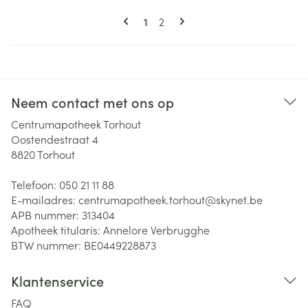
Pagina's
U lees momenteel pagina
Pagina
1
2
Neem contact met ons op
Centrumapotheek Torhout
Oostendestraat 4
8820
Torhout
Telefoon:
050 21 11 88
E-mailadres:
centrumapotheek.torhout@
skynet.be
APB nummer:
313404
Apotheek titularis:
Annelore Verbrugghe
BTW nummer:
BE0449228873
Klantenservice
FAQ