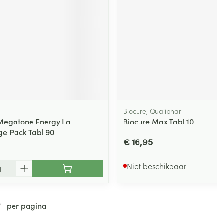
ging
Supplementen
Insectenwe
Mondmaskers
middelen
ssen
 -
id
d
Biocure, Qualiphar
Megatone Energy La
Biocure Max Tabl 10
e Pack Tabl 90
€ 16,95
Zelfbruiner
Scheren
Niet beschikbaar
per pagina