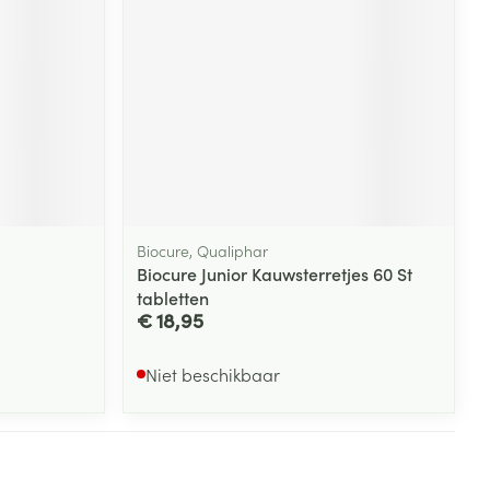
rende
Parfums en
geurproducten
Biocure, Qualiphar
Biocure Junior Kauwsterretjes 60 St
tabletten
€ 18,95
CBD
Niet beschikbaar