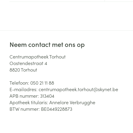
Neem contact met ons op
Centrumapotheek Torhout
Oostendestraat 4
8820
Torhout
Telefoon:
050 21 11 88
E-mailadres:
centrumapotheek.torhout@
skynet.be
APB nummer:
313404
Apotheek titularis:
Annelore Verbrugghe
BTW nummer:
BE0449228873