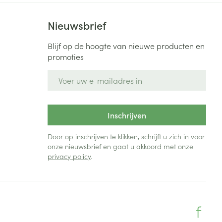
Toon meer
Nieuwsbrief
Diagnosetesten en
stress
Vlooien en teken
meetapparatuur
Oren
Mond en keel
Blijf op de hoogte van nieuwe producten en
promoties
Alcoholtest
g
Oordopjes
Zuigtabletten
herapie -
Mond, muil of snavel
E-mail adres
Bloeddrukmeter
ls
en -druppels
Oorreiniging
Spray - oplossing
Cholesteroltest
zen
Oordruppels
Hartslagmeter
ulpmiddelen
Inschrijven
Toon meer
Door op inschrijven te klikken, schrijft u zich in voor
onze nieuwsbrief en gaat u akkoord met onze
privacy policy
.
erming
Hygiëne
Ergonomie
ning en -
Aambeien
s
Bad en douche
Ademhaling en zuurstof
je
Badkamer