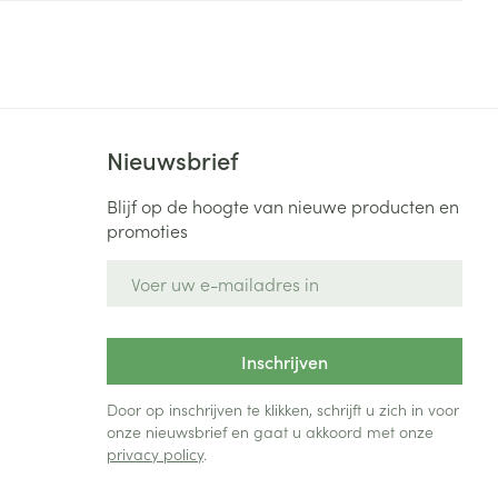
Bed
ng zon
Doorliggen - decubitis
Toon meer
ie
Urinewegen
Nieuwsbrief
id, spanning
Stoppen met roken
 en intieme
Gezichtsreiniging -
Blijf op de hoogte van nieuwe producten en
ontschminken
n Orthopedie
Instrumenten
promoties
sche
n anticonceptie
Reinigingsmelk, - crème, -
Anti tumor middelen
E-mail adres
olie en gel
jn
Tonic - lotion
zorging
Anesthesie
Inschrijven
Micellair water
Specifiek voor de ogen
Door op inschrijven te klikken, schrijft u zich in voor
t
ie
Diverse geneesmiddelen
onze nieuwsbrief en gaat u akkoord met onze
Toon meer
privacy policy
.