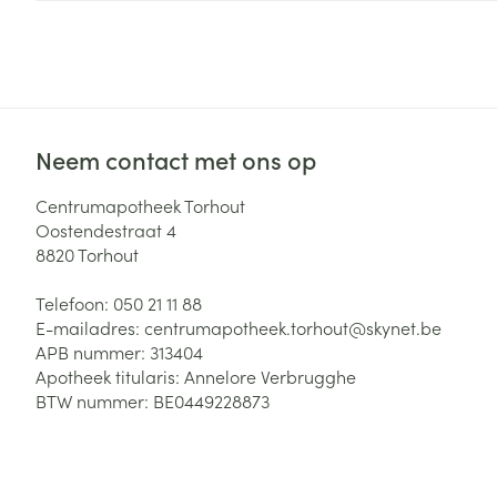
Zuurstof
Eelt
Eksteroog - lik
Ademhalingsste
Toon meer
Neem contact met ons op
Spieren en gew
Specifiek voor
Centrumapotheek Torhout
Naalden en spu
Oostendestraat 4
Lichaamsverzo
8820
Torhout
Infecties
Spuiten
Deodorant
Telefoon:
050 21 11 88
Oplossing voor 
Gezichtsverzor
E-mailadres:
centrumapotheek.torhout@
skynet.be
Naalden
Luizen
APB nummer:
313404
Apotheek titularis:
Annelore Verbrugghe
Naalden voor i
BTW nummer:
BE0449228873
pennaalden
Diagnostica
Toon meer