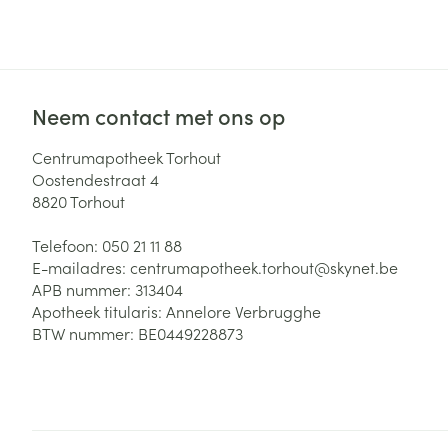
Zuurstof
Eelt
Eksteroog - lik
Ademhalingsste
Toon meer
Neem contact met ons op
Spieren en gew
Centrumapotheek Torhout
Specifiek voor
Oostendestraat 4
Naalden en spu
8820
Torhout
Lichaamsverzo
Infecties
Spuiten
Telefoon:
050 21 11 88
Deodorant
E-mailadres:
centrumapotheek.torhout@
skynet.be
Oplossing voor 
Gezichtsverzor
APB nummer:
313404
Naalden
Apotheek titularis:
Annelore Verbrugghe
Luizen
BTW nummer:
BE0449228873
Naalden voor i
pennaalden
Diagnostica
Toon meer