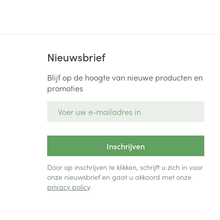
Bed
ng zon
Doorliggen - decubitis
Toon meer
ie
Urinewegen
Nieuwsbrief
id, spanning
Stoppen met roken
Blijf op de hoogte van nieuwe producten en
 en intieme
Gezichtsreiniging -
promoties
ontschminken
n Orthopedie
Instrumenten
E-mail adres
sche
n anticonceptie
Reinigingsmelk, - crème, -
Anti tumor middelen
olie en gel
jn
Tonic - lotion
Inschrijven
zorging
Anesthesie
Micellair water
Door op inschrijven te klikken, schrijft u zich in voor
onze nieuwsbrief en gaat u akkoord met onze
Specifiek voor de ogen
privacy policy
.
t
ie
Diverse geneesmiddelen
Toon meer