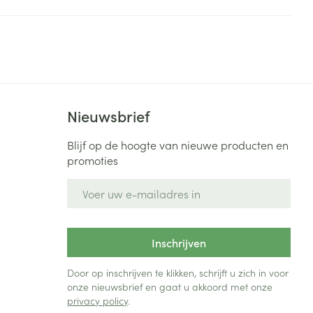
Bed
ng zon
Doorliggen - decubitis
Toon meer
ie
Urinewegen
id, spanning
Stoppen met roken
Nieuwsbrief
 en intieme
Gezichtsreiniging -
ontschminken
n Orthopedie
Instrumenten
Blijf op de hoogte van nieuwe producten en
sche
promoties
n anticonceptie
Reinigingsmelk, - crème, -
Anti tumor middelen
olie en gel
E-mail adres
jn
Tonic - lotion
zorging
Anesthesie
Micellair water
Inschrijven
Specifiek voor de ogen
t
ie
Diverse geneesmiddelen
Door op inschrijven te klikken, schrijft u zich in voor
Toon meer
onze nieuwsbrief en gaat u akkoord met onze
privacy policy
.