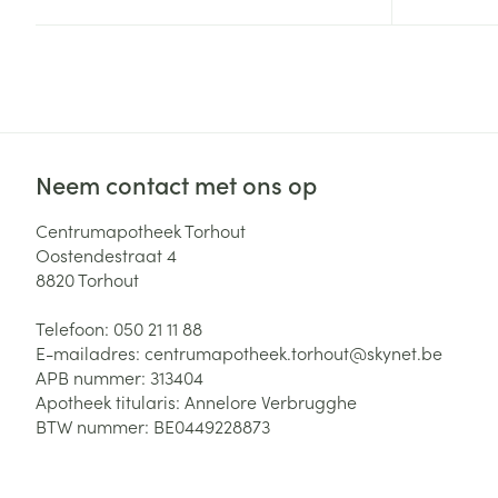
Zuurstof
Eelt
Eksteroog - lik
Ademhalingsste
Toon meer
Spieren en gew
Neem contact met ons op
Specifiek voor
Naalden en spu
Centrumapotheek Torhout
Lichaamsverzo
Oostendestraat 4
Infecties
Spuiten
8820
Torhout
Deodorant
Oplossing voor 
Gezichtsverzor
Telefoon:
050 21 11 88
Naalden
Luizen
E-mailadres:
centrumapotheek.torhout@
skynet.be
APB nummer:
313404
Naalden voor i
Apotheek titularis:
Annelore Verbrugghe
pennaalden
BTW nummer:
BE0449228873
Diagnostica
Toon meer