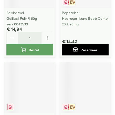
Geneesmiddel
Op voorschrift
Bepharbel
Bepharbel
Gelilact Pulv Fl 60g
Hydrocortisone Bepb Comp
Verv.0043539
20 X 20mg
€ 14,94
Aantal
€ 14,42
Bestel
Reserveer
Geneesmiddel
Geneesmiddel
Op voorschrift