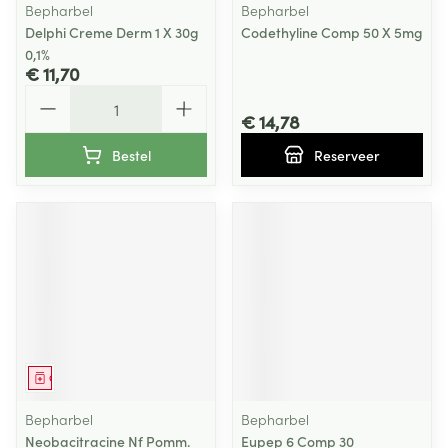
Bepharbel
Bepharbel
Delphi Creme Derm 1 X 30g
Codethyline Comp 50 X 5mg
0,1%
€ 11,70
Aantal
€ 14,78
Bestel
Reserveer
Geneesmiddel
Bepharbel
Bepharbel
Neobacitracine Nf Pomm.
Eupep 6 Comp 30