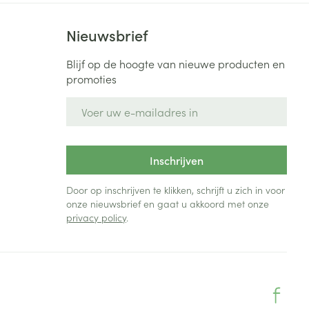
Toon meer
Nieuwsbrief
Diagnosetesten en
stress
Vlooien en teken
meetapparatuur
Oren
Mond en keel
Blijf op de hoogte van nieuwe producten en
promoties
Alcoholtest
g
Oordopjes
Zuigtabletten
herapie -
Mond, muil of snavel
E-mail adres
Bloeddrukmeter
ls
en -druppels
Oorreiniging
Spray - oplossing
Cholesteroltest
zen
Oordruppels
Hartslagmeter
ulpmiddelen
Inschrijven
Toon meer
Door op inschrijven te klikken, schrijft u zich in voor
onze nieuwsbrief en gaat u akkoord met onze
privacy policy
.
erming
Hygiëne
Ergonomie
ning en -
Aambeien
s
Bad en douche
Ademhaling en zuurstof
je
Badkamer