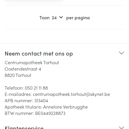
Toon
per pagina
Neem contact met ons op
Centrumapotheek Torhout
Oostendestraat 4
8820
Torhout
Telefoon:
050 21 11 88
E-mailadres:
centrumapotheek.torhout@
skynet.be
APB nummer:
313404
Apotheek titularis:
Annelore Verbrugghe
BTW nummer:
BE0449228873
Klantenservice