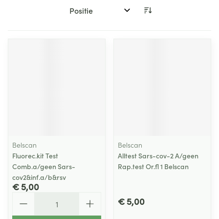
Sorteer op:
Belscan
Belscan
Fluorec.kit Test
Alltest Sars-cov-2 A/geen
Comb.a/geen Sars-
Rap.test Or.fl 1 Belscan
cov2&inf.a/b&rsv
€ 5,00
Aantal
€ 5,00