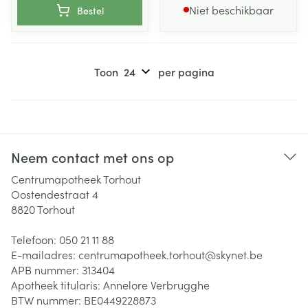
Niet beschikbaar
Bestel
Toon
per pagina
Neem contact met ons op
Centrumapotheek Torhout
Oostendestraat 4
8820
Torhout
Telefoon:
050 21 11 88
E-mailadres:
centrumapotheek.torhout@
skynet.be
APB nummer:
313404
Apotheek titularis:
Annelore Verbrugghe
BTW nummer:
BE0449228873