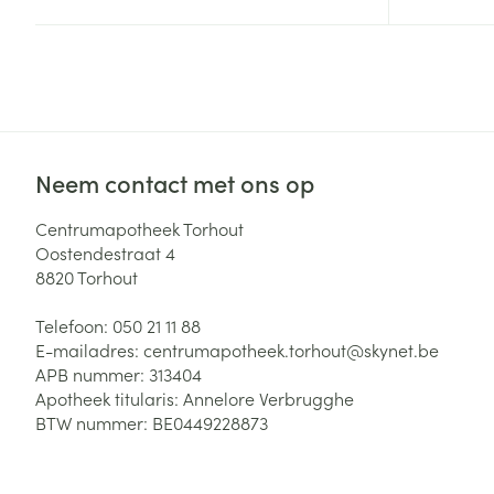
Zuurstof
Eelt
Eksteroog - lik
Ademhalingsste
Toon meer
Spieren en gew
Neem contact met ons op
Specifiek voor
Naalden en spu
Centrumapotheek Torhout
Lichaamsverzo
Oostendestraat 4
Infecties
Spuiten
8820
Torhout
Deodorant
Oplossing voor 
Gezichtsverzor
Telefoon:
050 21 11 88
Naalden
Luizen
E-mailadres:
centrumapotheek.torhout@
skynet.be
APB nummer:
313404
Naalden voor i
Apotheek titularis:
Annelore Verbrugghe
pennaalden
BTW nummer:
BE0449228873
Diagnostica
Toon meer