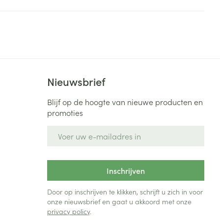
Bed
ng zon
Doorliggen - decubitis
Toon meer
ie
Urinewegen
id, spanning
Stoppen met roken
Nieuwsbrief
 en intieme
Gezichtsreiniging -
ontschminken
n Orthopedie
Instrumenten
Blijf op de hoogte van nieuwe producten en
sche
promoties
n anticonceptie
Reinigingsmelk, - crème, -
Anti tumor middelen
olie en gel
E-mail adres
jn
Tonic - lotion
zorging
Anesthesie
Micellair water
Inschrijven
Specifiek voor de ogen
t
ie
Diverse geneesmiddelen
Door op inschrijven te klikken, schrijft u zich in voor
Toon meer
onze nieuwsbrief en gaat u akkoord met onze
privacy policy
.