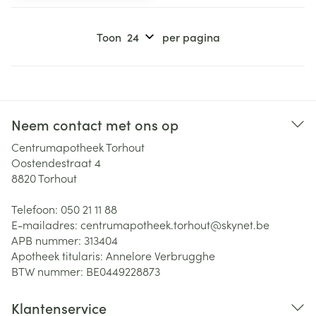
Toon
per pagina
Neem contact met ons op
Centrumapotheek Torhout
Oostendestraat 4
8820
Torhout
Telefoon:
050 21 11 88
E-mailadres:
centrumapotheek.torhout@
skynet.be
APB nummer:
313404
Apotheek titularis:
Annelore Verbrugghe
BTW nummer:
BE0449228873
Klantenservice