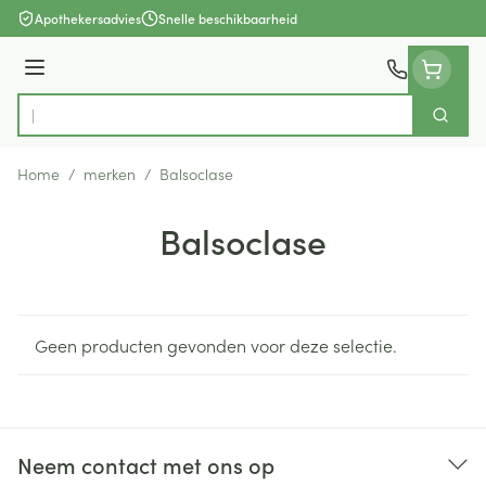
Ga naar de inhoud
Apothekersadvies
Snelle beschikbaarheid
Menu
Zoek
Product, merk, categorie...
Home
/
merken
/
Balsoclase
Balsoclase
Geen producten gevonden voor deze selectie.
Neem contact met ons op