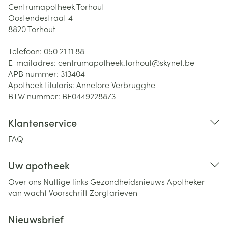
Centrumapotheek Torhout
Oostendestraat 4
8820
Torhout
Telefoon:
050 21 11 88
E-mailadres:
centrumapotheek.torhout@
skynet.be
APB nummer:
313404
Apotheek titularis:
Annelore Verbrugghe
BTW nummer:
BE0449228873
Klantenservice
FAQ
Uw apotheek
Over ons
Nuttige links
Gezondheidsnieuws
Apotheker
van wacht
Voorschrift
Zorgtarieven
Nieuwsbrief