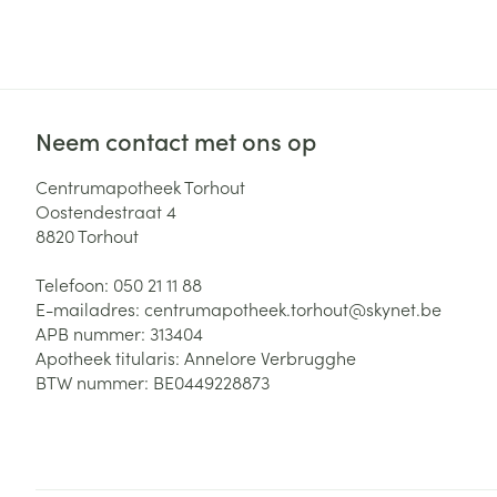
Neem contact met ons op
Centrumapotheek Torhout
Oostendestraat 4
8820
Torhout
Telefoon:
050 21 11 88
E-mailadres:
centrumapotheek.torhout@
skynet.be
APB nummer:
313404
Apotheek titularis:
Annelore Verbrugghe
BTW nummer:
BE0449228873