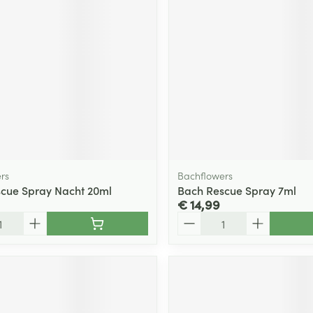
ging
Supplementen
Insectenwe
Mondmaskers
middelen
ssen
 -
id
d
rs
Bachflowers
cue Spray Nacht 20ml
Bach Rescue Spray 7ml
€ 14,99
Aantal
Zelfbruiner
Scheren