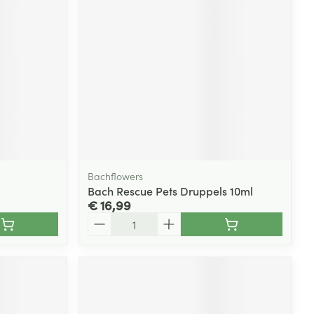
rende
Parfums en
geurproducten
Bachflowers
Bach Rescue Pets Druppels 10ml
€ 16,99
Aantal
CBD