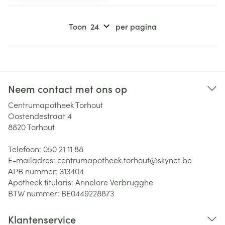
Toon
per pagina
Neem contact met ons op
Centrumapotheek Torhout
Oostendestraat 4
8820
Torhout
Telefoon:
050 21 11 88
E-mailadres:
centrumapotheek.torhout@
skynet.be
APB nummer:
313404
Apotheek titularis:
Annelore Verbrugghe
BTW nummer:
BE0449228873
Klantenservice