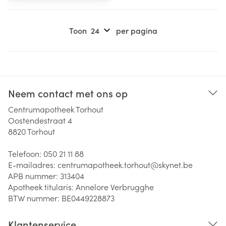
Toon
per pagina
Neem contact met ons op
Centrumapotheek Torhout
Oostendestraat 4
8820
Torhout
Telefoon:
050 21 11 88
E-mailadres:
centrumapotheek.torhout@
skynet.be
APB nummer:
313404
Apotheek titularis:
Annelore Verbrugghe
BTW nummer:
BE0449228873
Klantenservice