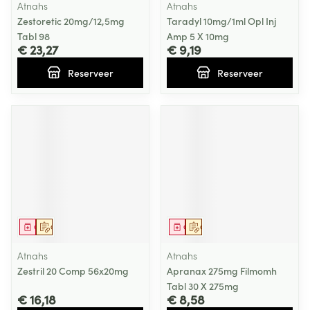
Atnahs
Atnahs
Zestoretic 20mg/12,5mg
Taradyl 10mg/1ml Opl Inj
Tabl 98
Amp 5 X 10mg
€ 23,27
€ 9,19
Reserveer
Reserveer
Geneesmiddel
Op voorschrift
Geneesmiddel
Op voorschrift
Atnahs
Atnahs
Zestril 20 Comp 56x20mg
Apranax 275mg Filmomh
Tabl 30 X 275mg
€ 16,18
€ 8,58