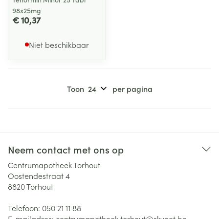
98x25mg
€ 10,37
Niet beschikbaar
Toon
per pagina
Neem contact met ons op
Centrumapotheek Torhout
Oostendestraat 4
8820
Torhout
Telefoon:
050 21 11 88
E-mailadres:
centrumapotheek.torhout@
skynet.be