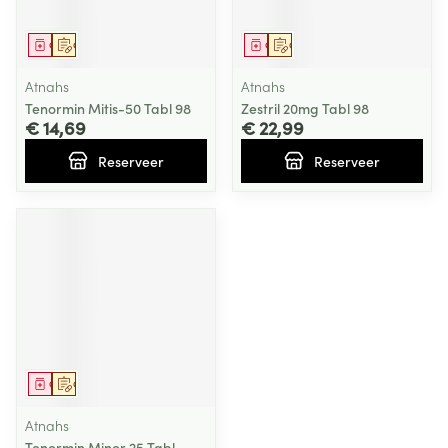
Geneesmiddel
Op voorschrift
Geneesmiddel
Op voorschrift
Atnahs
Atnahs
Tenormin Mitis-50 Tabl 98
Zestril 20mg Tabl 98
€ 14,69
€ 22,99
Reserveer
Reserveer
Geneesmiddel
Op voorschrift
Atnahs
Tenormin Minor 25 Tabl