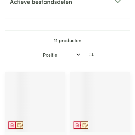
Actieve bestandsdelen
filter
11
producten
Sorteer op:
Geneesmiddel
Op voorschrift
Geneesmiddel
Op voorschrift