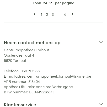
Toon
per pagina
Pagina's
U lees momenteel pagina
Pagina
Pagina
Pagina
1
2
3
...
6
Neem contact met ons op
Centrumapotheek Torhout
Oostendestraat 4
8820
Torhout
Telefoon:
050 21 11 88
E-mailadres:
centrumapotheek.torhout@
skynet.be
APB nummer:
313404
Apotheek titularis:
Annelore Verbrugghe
BTW nummer:
BE0449228873
Klantenservice