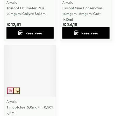
Arvato
Arvato
Trusopt Ocumeter Plus
Cosopt Sine Conservans
20mg/ml Collyre Sol 5ml
20mg/ml-5mg/ml Gutt
1x10ml
€ 12,81
€ 24,18
Reserveer
Reserveer
Geneesmiddel
Op voorschrift
Arvato
Timoptolgel 5,0mg/ml 0,50%
2,5ml