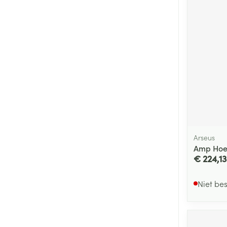
Arseus
Amp Hoes
€ 224,13
Niet be