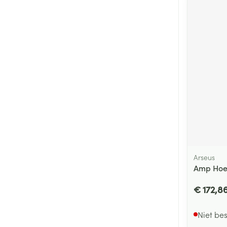
Arseus
Amp Hoes
€ 172,8
Niet be