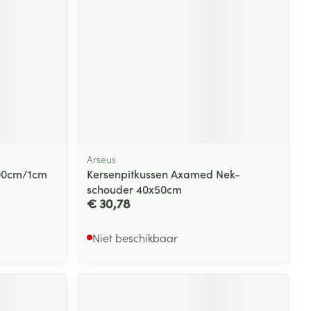
rende
Parfums en
geurproducten
Arseus
300cm/1cm
Kersenpitkussen Axamed Nek-
schouder 40x50cm
€ 30,78
CBD
Niet beschikbaar