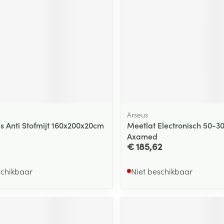
ging
Supplementen
Insectenwe
Mondmaskers
middelen
ssen
 -
id
d
Arseus
 Anti Stofmijt 160x200x20cm
Meetlat Electronisch 50-
Axamed
€ 185,62
Zelfbruiner
Scheren
schikbaar
Niet beschikbaar