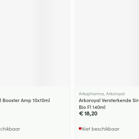
ging
Supplementen
Insectenwe
Mondmaskers
middelen
ssen
 -
id
d
Arkopharma, Arkoroyal
Zelfbruiner
Scheren
l Booster Amp 10x10ml
Arkoroyal Versterkende Sir
Bio Fl 140ml
€ 18,20
schikbaar
Niet beschikbaar