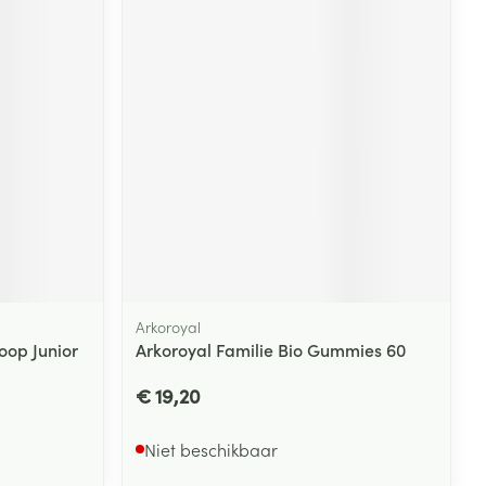
rende
Parfums en
geurproducten
Arkoroyal
CBD
oop Junior
Arkoroyal Familie Bio Gummies 60
€ 19,20
Niet beschikbaar