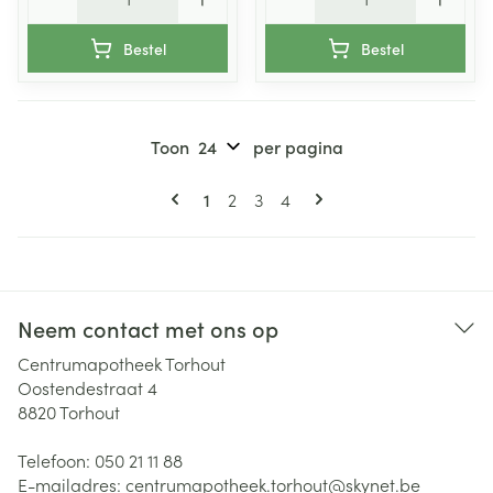
Bestel
Bestel
Toon
per pagina
Pagina's
U lees momenteel pagina
Pagina
Pagina
Pagina
1
2
3
4
Neem contact met ons op
Centrumapotheek Torhout
Oostendestraat 4
8820
Torhout
Telefoon:
050 21 11 88
E-mailadres:
centrumapotheek.torhout@
skynet.be