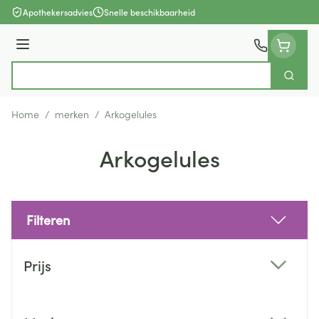
Ga naar de inhoud
Apothekersadvies
Snelle beschikbaarheid
Menu
Zoek
Product, merk, categorie...
Home
/
merken
/
Arkogelules
Arkogelules
Filteren
Doorgaan naar productlijst
Prijs
filter