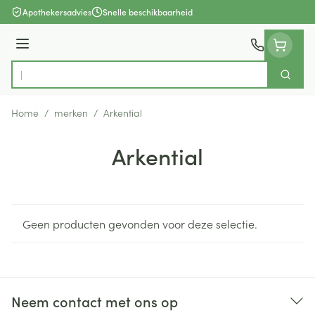
Ga naar de inhoud
Apothekersadvies
Snelle beschikbaarheid
Menu
Zoek
Product, merk, categorie...
Home
/
merken
/
Arkential
Arkential
Geen producten gevonden voor deze selectie.
Neem contact met ons op