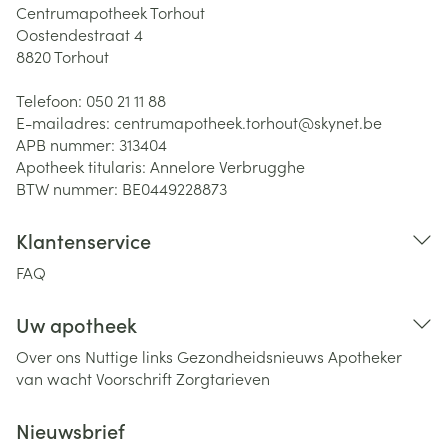
Centrumapotheek Torhout
Oostendestraat 4
8820
Torhout
Telefoon:
050 21 11 88
E-mailadres:
centrumapotheek.torhout@
skynet.be
APB nummer:
313404
Apotheek titularis:
Annelore Verbrugghe
BTW nummer:
BE0449228873
Klantenservice
FAQ
Uw apotheek
Over ons
Nuttige links
Gezondheidsnieuws
Apotheker
van wacht
Voorschrift
Zorgtarieven
Nieuwsbrief