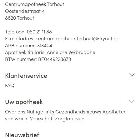
Centrumapotheek Torhout
Oostendestraat 4
8820
Torhout
Telefoon:
050 21 11 88
E-mailadres:
centrumapotheek.torhout@
skynet.be
APB nummer:
313404
Apotheek titularis:
Annelore Verbrugghe
BTW nummer:
BE0449228873
Klantenservice
FAQ
Uw apotheek
Over ons
Nuttige links
Gezondheidsnieuws
Apotheker
van wacht
Voorschrift
Zorgtarieven
Nieuwsbrief