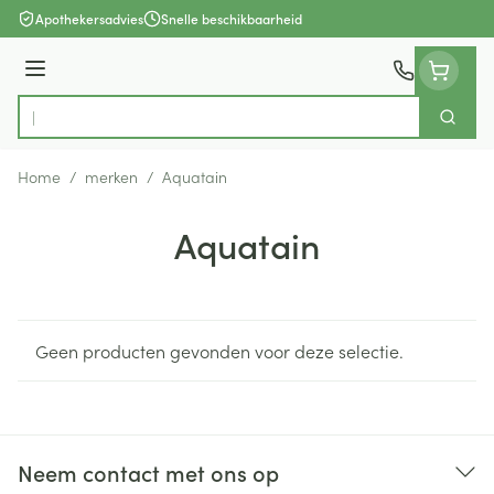
Ga naar de inhoud
Apothekersadvies
Snelle beschikbaarheid
Menu
Zoek
Product, merk, categorie...
Home
/
merken
/
Aquatain
Aquatain
Geen producten gevonden voor deze selectie.
Neem contact met ons op