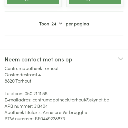
Toon
per pagina
Neem contact met ons op
Centrumapotheek Torhout
Oostendestraat 4
8820
Torhout
Telefoon:
050 21 11 88
E-mailadres:
centrumapotheek.torhout@
skynet.be
APB nummer:
313404
Apotheek titularis:
Annelore Verbrugghe
BTW nummer:
BE0449228873