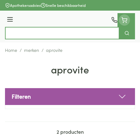
Ga naar de inhoud
Apothekersadvies
Snelle beschikbaarheid
Menu
Zoek
Product, merk, categorie...
Home
/
merken
/
aprovite
aprovite
Filteren
Doorgaan naar productlijst
2
producten