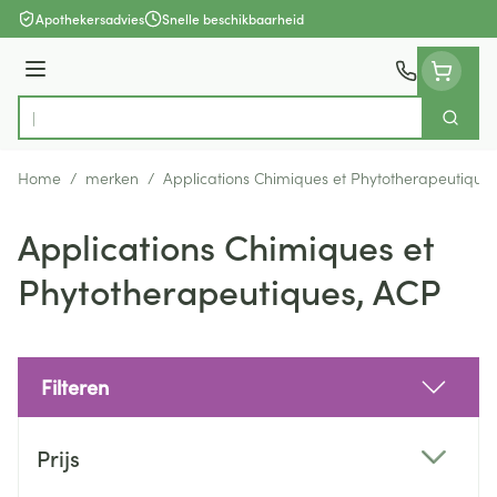
Ga naar de inhoud
Apothekersadvies
Snelle beschikbaarheid
Menu
Zoek
Product, merk, categorie...
Home
/
merken
/
Applications Chimiques et Phytotherapeutique
Applications Chimiques et
Phytotherapeutiques, ACP
Filteren
Doorgaan naar productlijst
Prijs
filter