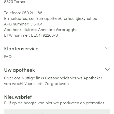
8820
Torhout
Telefoon:
050 21 11 88
E-mailadres:
centrumapotheek.torhout@
skynet.be
APB nummer:
313404
Apotheek titularis:
Annelore Verbrugghe
BTW nummer:
BE0449228873
Klantenservice
FAQ
Uw apotheek
Over ons
Nuttige links
Gezondheidsnieuws
Apotheker
van wacht
Voorschrift
Zorgtarieven
Nieuwsbrief
Blijf op de hoogte van nieuwe producten en promoties
E-mail adres