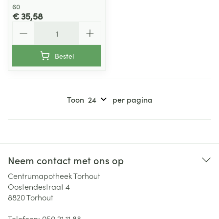
60
€ 35,58
Aantal
Bestel
Toon
per pagina
Neem contact met ons op
Centrumapotheek Torhout
Oostendestraat 4
8820
Torhout
Telefoon:
050 21 11 88