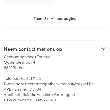
Toon
per pagina
Neem contact met ons op
Centrumapotheek Torhout
Oostendestraat 4
8820
Torhout
Telefoon:
050 21 11 88
E-mailadres:
centrumapotheek.torhout@
skynet.be
APB nummer:
313404
Apotheek titularis:
Annelore Verbrugghe
BTW nummer:
BE0449228873