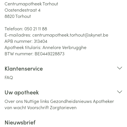
Centrumapotheek Torhout
Oostendestraat 4
8820
Torhout
Telefoon:
050 21 11 88
E-mailadres:
centrumapotheek.torhout@
skynet.be
APB nummer:
313404
Apotheek titularis:
Annelore Verbrugghe
BTW nummer:
BE0449228873
Klantenservice
FAQ
Uw apotheek
Over ons
Nuttige links
Gezondheidsnieuws
Apotheker
van wacht
Voorschrift
Zorgtarieven
Nieuwsbrief