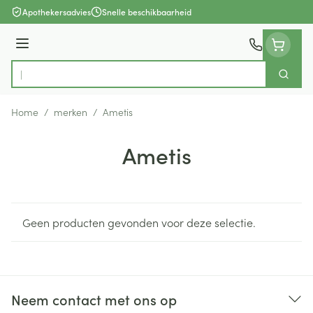
Ga naar de inhoud
Apothekersadvies
Snelle beschikbaarheid
Menu
Zoek
Product, merk, categorie...
Home
/
merken
/
Ametis
Ametis
Geen producten gevonden voor deze selectie.
Neem contact met ons op