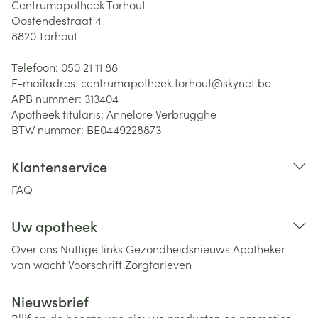
Centrumapotheek Torhout
Oostendestraat 4
8820
Torhout
Telefoon:
050 21 11 88
E-mailadres:
centrumapotheek.torhout@
skynet.be
APB nummer:
313404
Apotheek titularis:
Annelore Verbrugghe
BTW nummer:
BE0449228873
Klantenservice
FAQ
Uw apotheek
Over ons
Nuttige links
Gezondheidsnieuws
Apotheker
van wacht
Voorschrift
Zorgtarieven
Nieuwsbrief