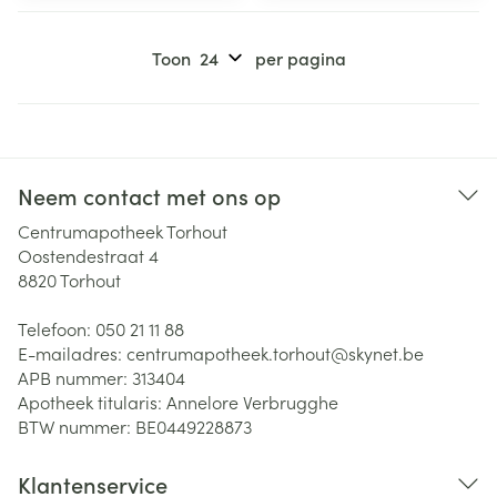
Toon
per pagina
Neem contact met ons op
Centrumapotheek Torhout
Oostendestraat 4
8820
Torhout
Telefoon:
050 21 11 88
E-mailadres:
centrumapotheek.torhout@
skynet.be
APB nummer:
313404
Apotheek titularis:
Annelore Verbrugghe
BTW nummer:
BE0449228873
Klantenservice