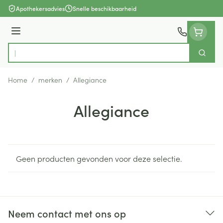
Ga naar de inhoud
Apothekersadvies
Snelle beschikbaarheid
Menu
Zoek
Product, merk, categorie...
Home
/
merken
/
Allegiance
Allegiance
Geen producten gevonden voor deze selectie.
Neem contact met ons op