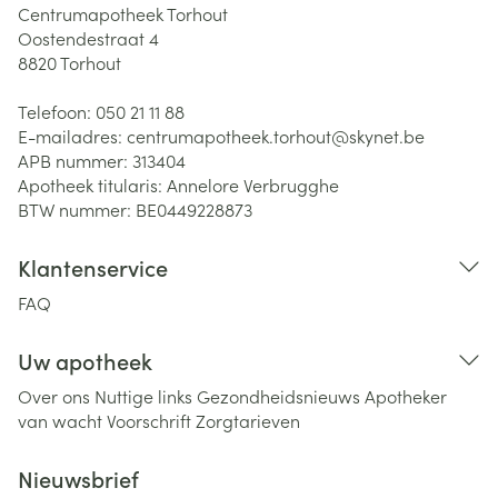
Centrumapotheek Torhout
Oostendestraat 4
8820
Torhout
Telefoon:
050 21 11 88
E-mailadres:
centrumapotheek.torhout@
skynet.be
APB nummer:
313404
Apotheek titularis:
Annelore Verbrugghe
BTW nummer:
BE0449228873
Klantenservice
FAQ
Uw apotheek
Over ons
Nuttige links
Gezondheidsnieuws
Apotheker
van wacht
Voorschrift
Zorgtarieven
Nieuwsbrief