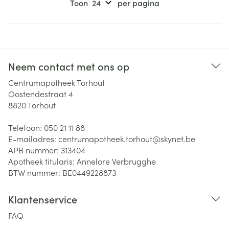
Toon
per pagina
Neem contact met ons op
Centrumapotheek Torhout
Oostendestraat 4
8820
Torhout
Telefoon:
050 21 11 88
E-mailadres:
centrumapotheek.torhout@
skynet.be
APB nummer:
313404
Apotheek titularis:
Annelore Verbrugghe
BTW nummer:
BE0449228873
Klantenservice
FAQ