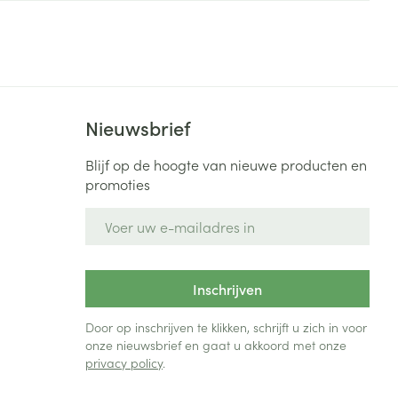
Bed
ng zon
Doorliggen - decubitis
Toon meer
ie
Urinewegen
Nieuwsbrief
id, spanning
Stoppen met roken
 en intieme
Gezichtsreiniging -
Blijf op de hoogte van nieuwe producten en
ontschminken
n Orthopedie
Instrumenten
promoties
sche
n anticonceptie
Reinigingsmelk, - crème, -
Anti tumor middelen
E-mail adres
olie en gel
jn
Tonic - lotion
zorging
Anesthesie
Inschrijven
Micellair water
Specifiek voor de ogen
Door op inschrijven te klikken, schrijft u zich in voor
t
ie
Diverse geneesmiddelen
onze nieuwsbrief en gaat u akkoord met onze
Toon meer
privacy policy
.