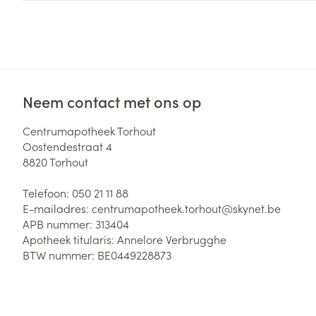
Zuurstof
Eelt
Eksteroog - lik
Ademhalingsste
Toon meer
Neem contact met ons op
Spieren en gew
Specifiek voor
Centrumapotheek Torhout
Naalden en spu
Oostendestraat 4
Lichaamsverzo
8820
Torhout
Infecties
Spuiten
Deodorant
Telefoon:
050 21 11 88
Oplossing voor 
Gezichtsverzor
E-mailadres:
centrumapotheek.torhout@
skynet.be
Naalden
Luizen
APB nummer:
313404
Apotheek titularis:
Annelore Verbrugghe
Naalden voor i
BTW nummer:
BE0449228873
pennaalden
Diagnostica
Toon meer