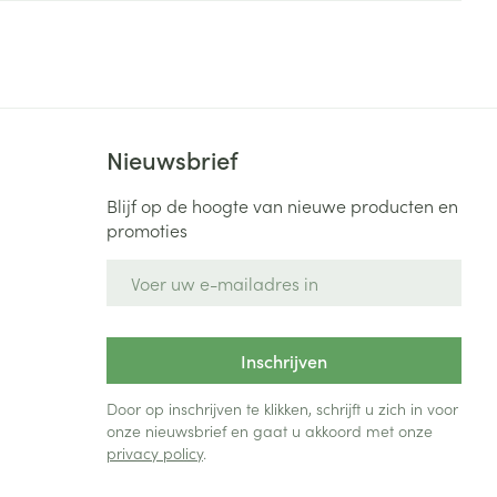
Bed
ng zon
Doorliggen - decubitis
Toon meer
ie
Urinewegen
Nieuwsbrief
id, spanning
Stoppen met roken
 en intieme
Gezichtsreiniging -
Blijf op de hoogte van nieuwe producten en
ontschminken
n Orthopedie
Instrumenten
promoties
sche
n anticonceptie
Reinigingsmelk, - crème, -
Anti tumor middelen
E-mail adres
olie en gel
jn
Tonic - lotion
zorging
Anesthesie
Inschrijven
Micellair water
Specifiek voor de ogen
Door op inschrijven te klikken, schrijft u zich in voor
t
ie
Diverse geneesmiddelen
onze nieuwsbrief en gaat u akkoord met onze
Toon meer
privacy policy
.