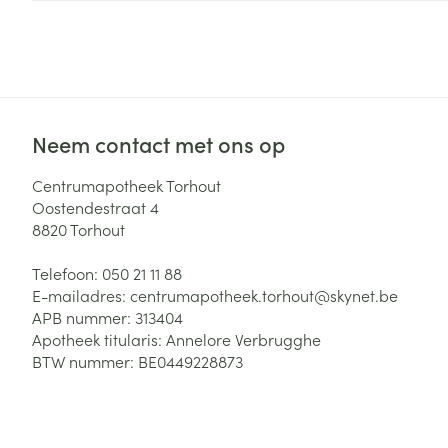
Zuurstof
Eelt
Eksteroog - lik
Ademhalingsste
Toon meer
Neem contact met ons op
Spieren en gew
Specifiek voor
Centrumapotheek Torhout
Naalden en spu
Oostendestraat 4
Lichaamsverzo
8820
Torhout
Infecties
Spuiten
Deodorant
Telefoon:
050 21 11 88
Oplossing voor 
Gezichtsverzor
E-mailadres:
centrumapotheek.torhout@
skynet.be
Naalden
Luizen
APB nummer:
313404
Apotheek titularis:
Annelore Verbrugghe
Naalden voor i
BTW nummer:
BE0449228873
pennaalden
Diagnostica
Toon meer