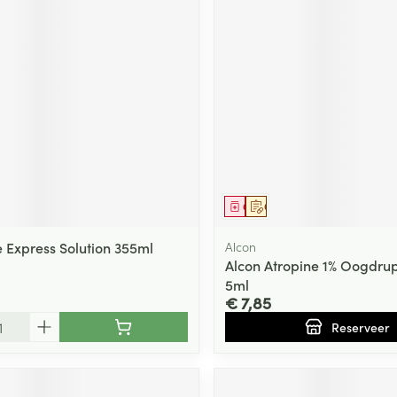
Geneesmiddel
Op voorschrift
e Express Solution 355ml
Alcon
Alcon Atropine 1% Oogdru
5ml
€ 7,85
Reserveer