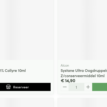
ging
Supplementen
Insectenwe
Mondmaskers
middelen
ssen
 -
id
d
middel
voorschrift
Alcon
1% Collyre 10ml
Systane Ultra Oogdruppel
Z/conserveermiddel 10ml
Zelfbruiner
Scheren
€ 14,90
Aantal
Reserveer