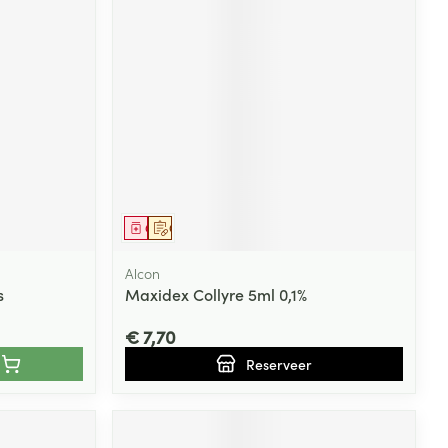
rende
Parfums en
geurproducten
Geneesmiddel
Op voorschrift
Alcon
s
Maxidex Collyre 5ml 0,1%
CBD
€ 7,70
Reserveer