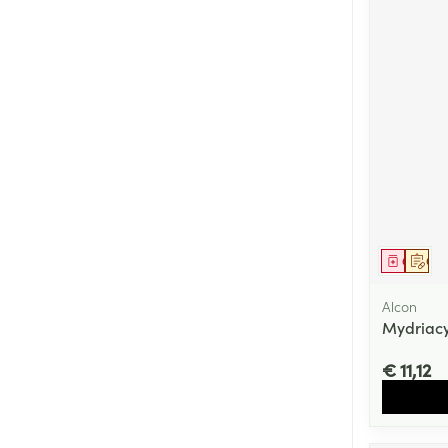
Genees
Op 
Alcon
Mydriacyl
€ 11,12