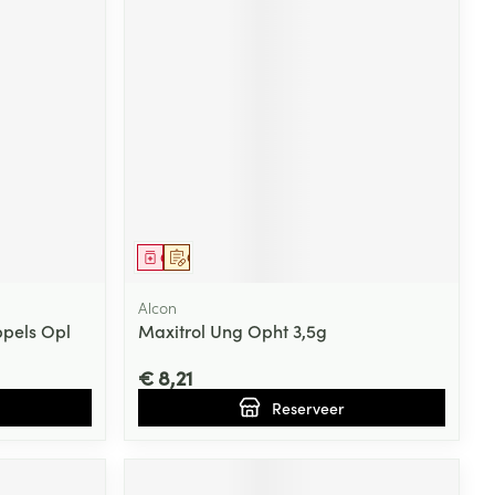
Geneesmiddel
Op voorschrift
Alcon
ppels Opl
Maxitrol Ung Opht 3,5g
€ 8,21
Reserveer