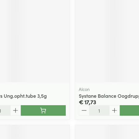
middel
Alcon
s Ung.opht.tube 3,5g
Systane Balance Oogdrupp
€ 17,73
Aantal