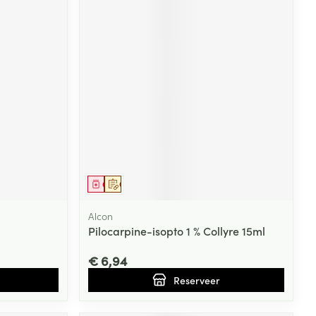
Geneesmiddel
Op voorschrift
Alcon
Pilocarpine-isopto 1 % Collyre 15ml
€ 6,94
Reserveer