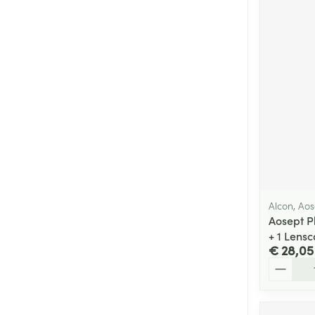
Alcon, Ao
Aosept P
+ 1 Lens
€ 28,05
Aantal