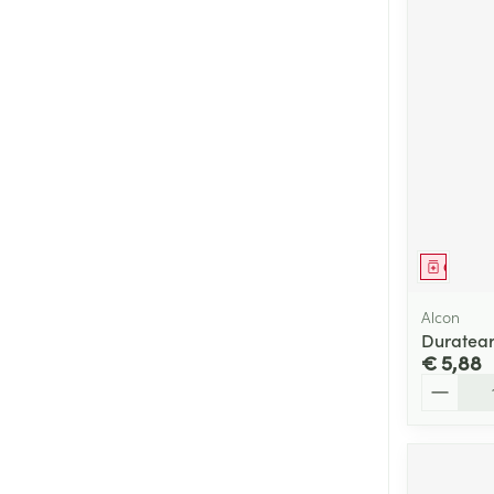
Genees
Alcon
Duratear
€ 5,88
Aantal