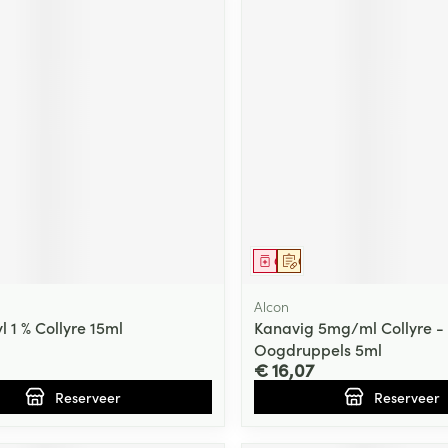
middel
voorschrift
Geneesmiddel
Op voorschrift
Alcon
 1 % Collyre 15ml
Kanavig 5mg/ml Collyre -
Oogdruppels 5ml
€ 16,07
Reserveer
Reserveer