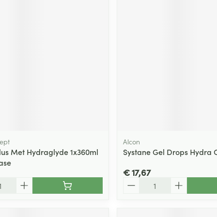
sept
Alcon
lus Met Hydraglyde 1x360ml
Systane Gel Drops Hydra 
case
€ 17,67
Aantal