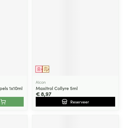
Geneesmiddel
Op voorschrift
Alcon
els 1x10ml
Maxitrol Collyre 5ml
€ 8,97
Reserveer