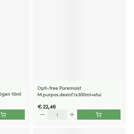
Opti-free Puremoist
Ogen 10ml
M.purpos.desinf.1x300ml+etui
€ 22,46
Aantal