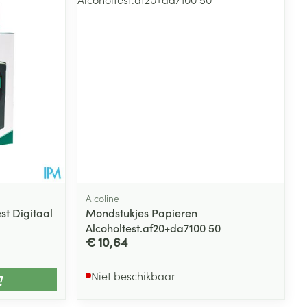
rende
Parfums en
geurproducten
Alcoline
st Digitaal
Mondstukjes Papieren
Alcoholtest.af20+da7100 50
CBD
€ 10,64
Niet beschikbaar