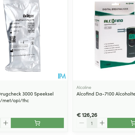
ging
Supplementen
Insectenwe
Mondmaskers
middelen
ssen
 -
id
d
Alcoline
rugcheck 3000 Speeksel
Alcofind Da-7100 Alcoholte
/met/opi/thc
Zelfbruiner
Scheren
€ 126,26
Aantal