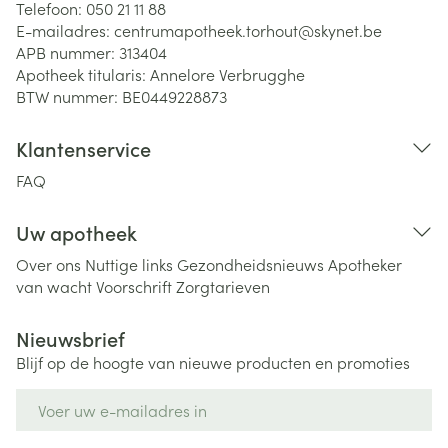
Telefoon:
050 21 11 88
E-mailadres:
centrumapotheek.torhout@
skynet.be
APB nummer:
313404
Apotheek titularis:
Annelore Verbrugghe
BTW nummer:
BE0449228873
Klantenservice
FAQ
Uw apotheek
Over ons
Nuttige links
Gezondheidsnieuws
Apotheker
van wacht
Voorschrift
Zorgtarieven
Nieuwsbrief
Blijf op de hoogte van nieuwe producten en promoties
E-mail adres