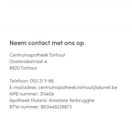
Zuurstof
Eelt
Eksteroog - lik
Ademhalingsste
Toon meer
Neem contact met ons op
Spieren en gew
Specifiek voor
Centrumapotheek Torhout
Naalden en spu
Oostendestraat 4
Lichaamsverzo
8820
Torhout
Infecties
Spuiten
Deodorant
Telefoon:
050 21 11 88
Oplossing voor 
Gezichtsverzor
E-mailadres:
centrumapotheek.torhout@
skynet.be
Naalden
Luizen
APB nummer:
313404
Apotheek titularis:
Annelore Verbrugghe
Naalden voor i
BTW nummer:
BE0449228873
pennaalden
Diagnostica
Toon meer