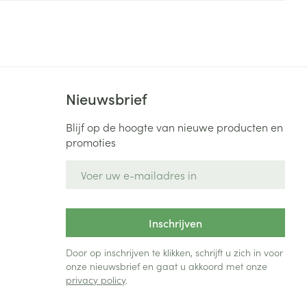
Bed
ng zon
Doorliggen - decubitis
Toon meer
ie
Urinewegen
Nieuwsbrief
id, spanning
Stoppen met roken
 en intieme
Gezichtsreiniging -
Blijf op de hoogte van nieuwe producten en
ontschminken
n Orthopedie
Instrumenten
promoties
sche
n anticonceptie
Reinigingsmelk, - crème, -
Anti tumor middelen
E-mail adres
olie en gel
jn
Tonic - lotion
zorging
Anesthesie
Inschrijven
Micellair water
Specifiek voor de ogen
Door op inschrijven te klikken, schrijft u zich in voor
t
ie
Diverse geneesmiddelen
onze nieuwsbrief en gaat u akkoord met onze
Toon meer
privacy policy
.