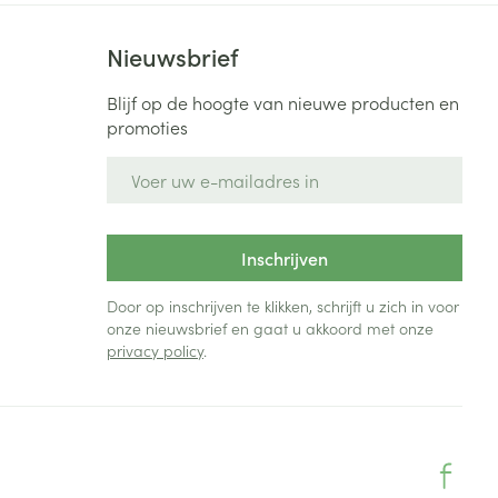
Toon meer
Nieuwsbrief
Diagnosetesten en
stress
Vlooien en teken
meetapparatuur
Oren
Mond en keel
Blijf op de hoogte van nieuwe producten en
promoties
Alcoholtest
g
Oordopjes
Zuigtabletten
herapie -
Mond, muil of snavel
E-mail adres
Bloeddrukmeter
ls
en -druppels
Oorreiniging
Spray - oplossing
Cholesteroltest
zen
Oordruppels
Hartslagmeter
ulpmiddelen
Inschrijven
Toon meer
Door op inschrijven te klikken, schrijft u zich in voor
onze nieuwsbrief en gaat u akkoord met onze
privacy policy
.
erming
Hygiëne
Ergonomie
ning en -
Aambeien
s
Bad en douche
Ademhaling en zuurstof
je
Badkamer