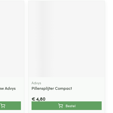
Advys
uw Advys
Pillensplijter Compact
€ 4,80
Bestel