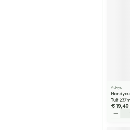
Advys
Handycup
Tuit.237
€ 19,40
Aantal