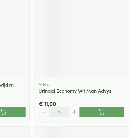
rende
Parfums en
geurproducten
ijder.
Advys
Urinaal Economy Wit Man Advys
CBD
€ 11,00
Aantal