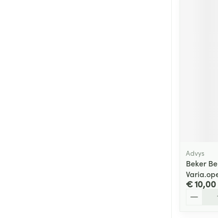
Advys
Beker Be
Varia.op
€ 10,00
Aantal