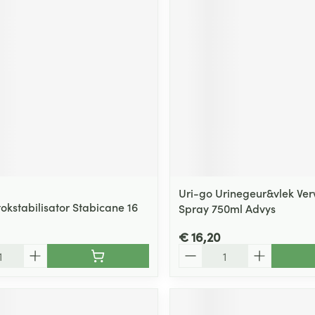
ging
Supplementen
Insectenwe
Mondmaskers
middelen
ssen
 -
id
d
Uri-go Urinegeur&vlek Verw
okstabilisator Stabicane 16
Spray 750ml Advys
Zelfbruiner
Scheren
€ 16,20
Aantal