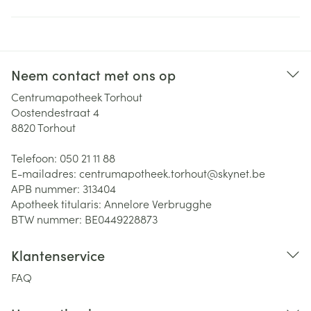
Neem contact met ons op
Centrumapotheek Torhout
Oostendestraat 4
8820
Torhout
Telefoon:
050 21 11 88
E-mailadres:
centrumapotheek.torhout@
skynet.be
APB nummer:
313404
Apotheek titularis:
Annelore Verbrugghe
BTW nummer:
BE0449228873
Klantenservice
FAQ