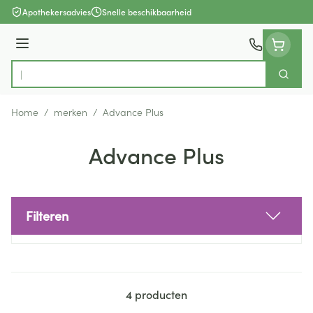
Ga naar de inhoud
Apothekersadvies
Snelle beschikbaarheid
Menu
Zoek
Product, merk, categorie...
Home
/
merken
/
Advance Plus
Advance Plus
Filteren
Doorgaan naar productlijst
4
producten