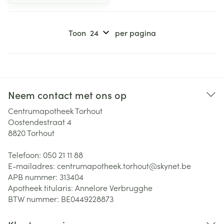
Toon
per pagina
Neem contact met ons op
Centrumapotheek Torhout
Oostendestraat 4
8820
Torhout
Telefoon:
050 21 11 88
E-mailadres:
centrumapotheek.torhout@
skynet.be
APB nummer:
313404
Apotheek titularis:
Annelore Verbrugghe
BTW nummer:
BE0449228873