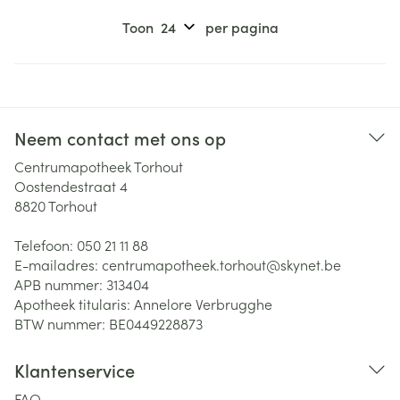
Toon
per pagina
Neem contact met ons op
Centrumapotheek Torhout
Oostendestraat 4
8820
Torhout
Telefoon:
050 21 11 88
E-mailadres:
centrumapotheek.torhout@
skynet.be
APB nummer:
313404
Apotheek titularis:
Annelore Verbrugghe
BTW nummer:
BE0449228873
Klantenservice
FAQ